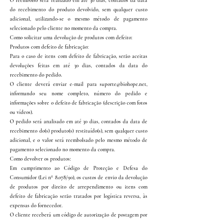
O reembolso será realizado em até 30 dias, contados da data
do recebimento do produto devolvido, sem qualquer custo
adicional, utilizando-se o mesmo método de pagamento
selecionado pelo cliente no momento da compra.
Como solicitar uma devolução de produtos com defeito:
Produtos com defeito de fabricação:
Para o caso de itens com defeito de fabricação, serão aceitas
devoluções feitas em até 30 dias, contados da data do
recebimento do pedido.
O cliente deverá enviar e-mail para suporte@biohope.net,
informando seu nome completo, número do pedido e
informações sobre o defeito de fabricação (descrição com fotos
ou vídeos).
O pedido será analisado em até 30 dias, contados da data de
recebimento do(s) produto(s) restituído(s), sem qualquer custo
adicional, e o valor será reembolsado pelo mesmo método de
pagamento selecionado no momento da compra.
Como devolver os produtos:
Em cumprimento ao Código de Proteção e Defesa do
Consumidor (Lei nº 8.078/90), os custos de envio da devolução
de produtos por direito de arrependimento ou itens com
defeito de fabricação serão tratados por logística reversa, às
expensas do fornecedor.
O cliente receberá um código de autorização de postagem por