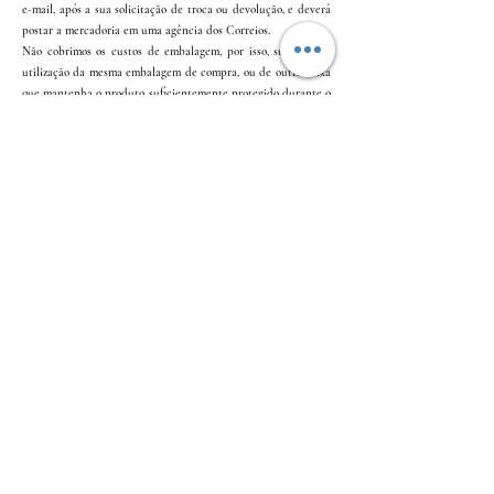
e-mail, após a sua solicitação de troca ou devolução, e deverá
postar a mercadoria em uma agência dos Correios.
Não cobrimos os custos de embalagem, por isso, sugere-se a
utilização da mesma embalagem de compra, ou de outra caixa
que mantenha o produto suficientemente protegido durante o
transporte.
Endereço para devolução de produtos: Rua Werner Goldberg,
179, Jardim Tupanci - Apto 273A - Barueri, SP, Brasil.
Entre em contato conosco: suporte@biohope.net.
Caso você tenha qualquer dúvida sobre a nossa política de
reembolso e devolução, por favor, entre em contato pelo e-
mail suporte@biohope.net.
Endereço para devolução de produtos:
Rua Werner Goldberg, 179, Jardim Tupanci - Apto 273A -
Barueri, SP, Brasil
Copyright © 2023 Biohope. - All rights reserved.
The content of this website, including texts, images, graphics, audios, and
videos
, is the exclusive property of Biohope or its respective owners and is
protected by applicable copyright and intellectual property laws.
Any unauthorized reproduction, distribution, display, or use of the content
of this website is strictly prohibited.