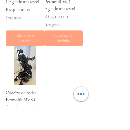
( Agende um teste)
Permobil M3 (
Agende um teste)
Preço
R$ 40.000,00
Preço
R$ 27.000,00
Frete grátis
Frete grátis
Adicionar ao
Adicionar ao
carrinho
carrinho
Cadeira de rodas
Permobil MVS (
Agende um teste)
Preço
R$ 76.000,00
Frete grátis